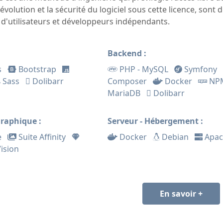
'évolution et la sécurité du logiciel sous cette licence, son
'utilisateurs et développeurs indépendants.
Backend
:
s
Bootstrap
PHP - MySQL
Symfony
Sass
Dolibarr
Composer
Docker
NP
MariaDB
Dolibarr
graphique
:
Serveur - Hébergement
:
e
Suite Affinity
Docker
Debian
Apa
ision
En savoir +