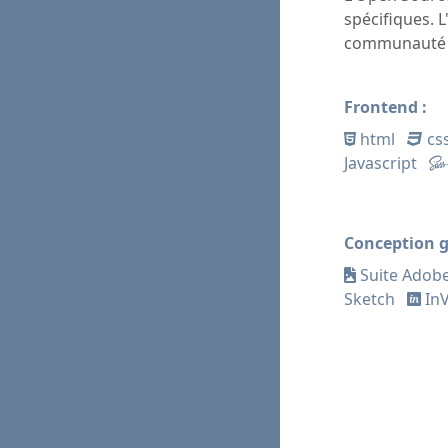
spécifiques. L
communauté d
Frontend
:
html
cs
Javascript
Conception 
Suite Adob
Sketch
InV