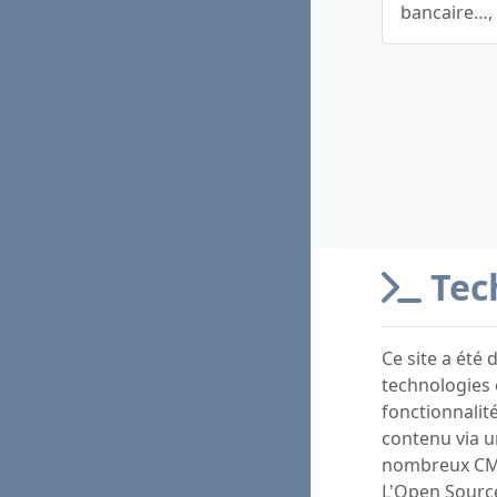
bancaire…, 
Tec
Ce site a été
technologies 
fonctionnalité
contenu via un
nombreux CMS 
L'Open Source