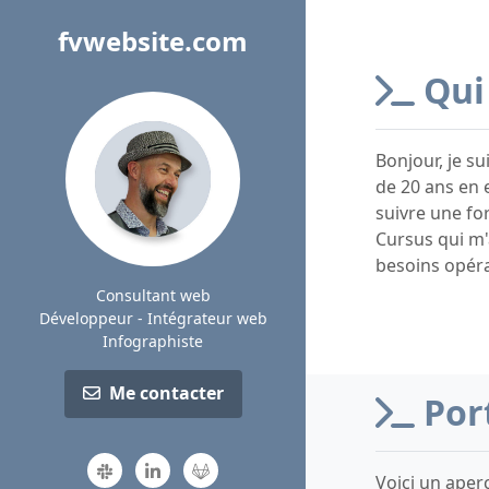
fvwebsite.com
Qui 
Bonjour, je s
de 20 ans en 
suivre une fo
Cursus qui m'
besoins opérat
Consultant web
Développeur - Intégrateur web
Infographiste
Me contacter
Por
Voici un aper