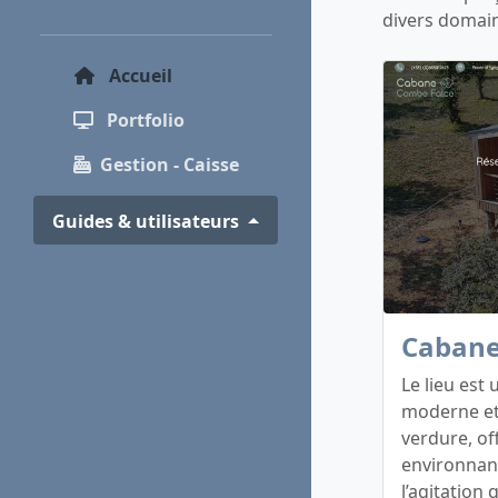
divers domai
(current)
Accueil
Portfolio
Gestion - Caisse
Guides & utilisateurs
Cabane
Le lieu est
moderne et
verdure, of
environnant
l’agitation