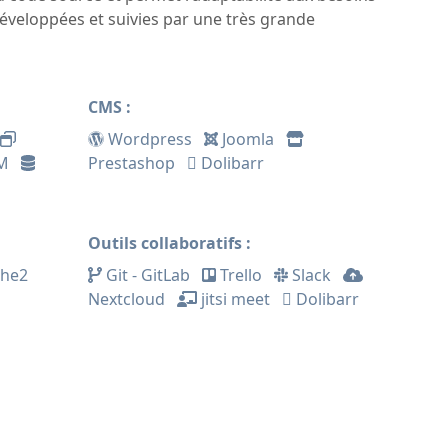
t développées et suivies par une très grande
CMS
:
Wordpress
Joomla
M
Prestashop
Dolibarr
Outils collaboratifs
:
che2
Git - GitLab
Trello
Slack
Nextcloud
jitsi meet
Dolibarr