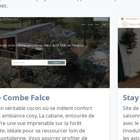
nes.
 Combe Falce
Stay
 un véritable cocon où se mêlent confort
Site de
 ambiance cosy. La cabane, entourée de
saisonn
fre une vue imprenable sur la forêt
avec le
e, idéale pour se ressourcer loin de
(module
 quotidienne. Vous pourrez profiter de
les avis