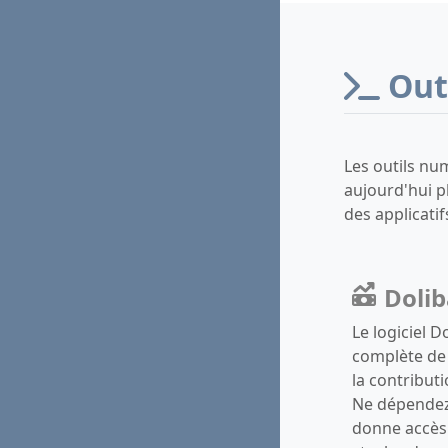
Out
Les outils num
aujourd'hui p
des applicati
Dolib
Le logiciel 
complète de 
la contributi
Ne dépendez 
donne accès 